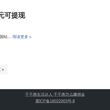
元可提现
全国站…
阅读更多 »
 »
千千惠生活达人 千千惠怎么赚佣金
冀ICP备16022003号-8